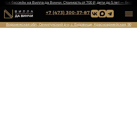
крылся бассейн на Вилла да Винчи. Стоимость от 700 ₽, дети до 5 лет — бесплатно!ㅤ
🔥ㅤОткрылся бассейн на Вил
+7 (473) 300-37-87
Воронежская обл., Семилукский р-н, с. Ендовище, Красноармейская, 90