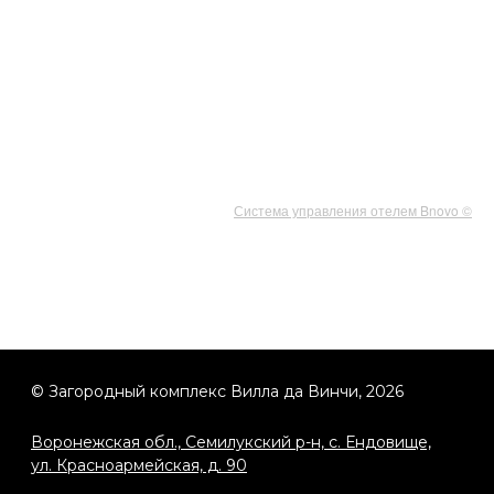
Воронежская обл., Семилукский р-н, с. Ендовище,
ул. Красноармейская, д. 90
ВИЛЛА ДА
СОБЫТИЯ
ВИНЧИ
Свадьбы
Система управления отелем Bnovo ©
Проживание
Корпоративные мероприятия
Банный комплекс
Выпускные
Бассейн
Дни рождения
Ресторан
Детские праздники
Беседки
Детям
Конференции
Акции
Подарочный
сертификат
О нас
ПОМОЩЬ И РЕКВИЗИТЫ КОМПЛЕКСА
Реквизиты
Правила проживания
Политика конфиденциальности
Меры безопасности при бронировании