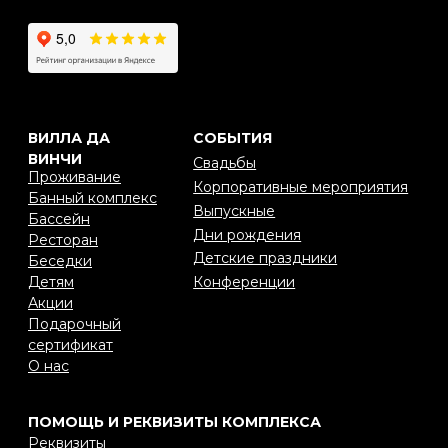
Эквайринг
Реестровый номер: С362024019179
Срок действия: до 27.10.2028
+7 (473) 300-37-87
info@villadavinci.ru