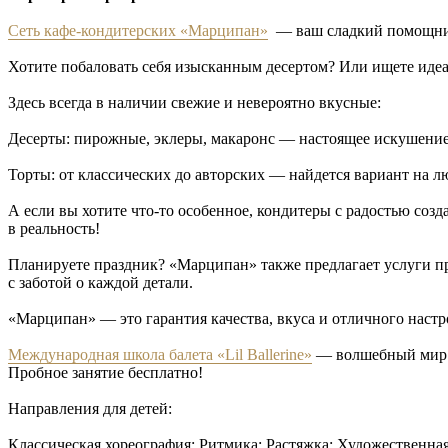
Сеть кафе-кондитерских «Марципан»
— ваш сладкий помощни
Хотите побаловать себя изысканным десертом? Или ищете идеа
Здесь всегда в наличии свежие и невероятно вкусные:
Десерты: пирожные, эклеры, макаронс — настоящее искушение
Торты: от классических до авторских — найдется вариант на л
А если вы хотите что-то особенное, кондитеры с радостью соз
в реальность!
Планируете праздник? «Марципан» также предлагает услуги п
с заботой о каждой детали.
«Марципан» — это гарантия качества, вкуса и отличного настр
Международная школа балета «Lil Ballerine»
— волшебный мир ба
Пробное занятие бесплатно!
Направления для детей:
Классическая хореография; Ритмика; Растяжка; Художественна