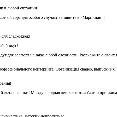
к в любой ситуации!
льный торт для особого случая? Загляните в «Марципан»!
 для сладкоежек!
юбой вкус!
дадут для вас торт на заказ любой сложности. Расскажите о св
рофессионального кейтеринга. Организация свадеб, выпускных,
оения!
лета и сказки! Международная детская школа балета приглашае
я гимнастика; Детский нейрофитнес.