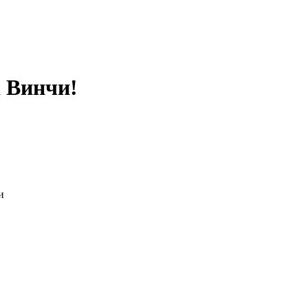
а Винчи!
и