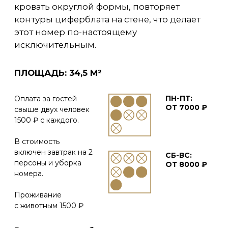
Проживание
с животным 1500 ₽
В случае отмены бронирования, для
возврата денежных средств
обращайтесь к администратору +7 (473)
300-37-87
Правила проживания
ЗАЕЗД ГОСТЕЙ
ВЫЕЗД ГОСТЕЙ
14:00. Возможен
12:00. Возможен
ранний заезд (при
поздний выезд
условии отсутствия
(при условии
брони данного
отсутствия брони
номера).
данного номера).
ДО 2 ГОСТЕЙ
В НОМЕРЕ
В ВАННОЙ КОМНАТЕ
Большая двуспальная
Душевая кабина.
кровать.
Фен.
Журнальный столик.
Косметические
Кресла.
наборы.