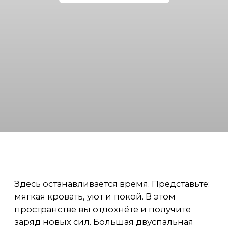
Здесь останавливается время. Представьте:
мягкая кровать, уют и покой. В этом
пространстве вы отдохнёте и получите
заряд новых сил. Большая двуспальная
кровать округлой формы, повторяет
контуры циферблата на стене, что делает
этот номер по-настоящему
исключительным.
ПЛОЩАДЬ: 34,5 М²
ПН-ПТ:
Оплата за гостей
ОТ 7000 ₽
свыше двух человек
1500 ₽ с каждого.
В стоимость
включен завтрак на 2
СБ-ВС:
персоны и уборка
ОТ 8000 ₽
номера.