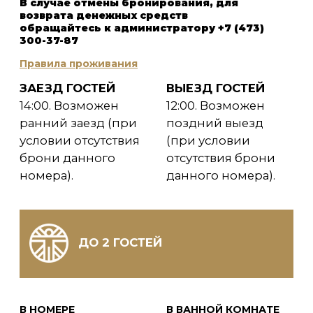
Чайный столик.
Набор полотенец.
Холодильник.
Халаты, тапочки.
Телевизор.
Кабельное ТВ, Wi-Fi.
Обслуживание
в номере.
Гардеробная
комната.
Сейф.