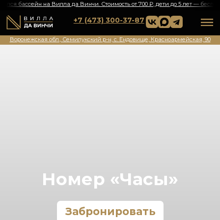
крылся бассейн на Вилла да Винчи. Стоимость от 700 ₽, дети до 5 лет — бесплатно!ㅤ
🔥ㅤОткрылся бассейн на Вил
+7 (473) 300-37-87
Воронежская обл., Семилукский р-н, с. Ендовище, Красноармейская, 90
Номер «Часы»
Забронировать