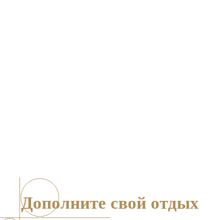
Р
ЕСТОРАН И ЛЕТНИЙ БАР
Закажите прямо к бассейну или к беседке
прохладительные напитки или вкусные
закуски.
©
Загородный комплекс Вилла да Винчи, 2026
Воронежская обл., Семилукский р-н, с. Ендовище,
ул. Красноармейская, д. 90