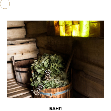
ВИЛЛА ДА
СОБЫТИЯ
ВИНЧИ
Свадьбы
Проживание
Корпоративные мероприятия
Банный комплекс
Выпускные
Бассейн
Дни рождения
Ресторан
Детские праздники
Беседки
Детям
Конференции
Акции
Подарочный
сертификат
О нас
ПОМОЩЬ И РЕКВИЗИТЫ КОМПЛЕКСА
Реквизиты
Правила проживания
Политика конфиденциальности
Меры безопасности при бронировании
Эквайринг
Реестровый номер: С362024019179
Срок действия: до 27.10.2028
+7 (473) 300-37-87
info@villadavinci.ru