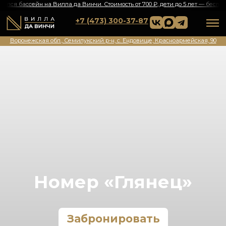
крылся бассейн на Вилла да Винчи. Стоимость от 700 ₽, дети до 5 лет — бесплатно!ㅤ
🔥ㅤОткрылся бассейн на Вил
+7 (473) 300-37-87
Воронежская обл., Семилукский р-н, с. Ендовище, Красноармейская, 90
Номер «Глянец»
Забронировать