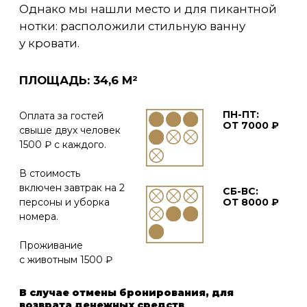
с животным 1500 ₽
В случае отмены бронирования, для
возврата денежных средств
обращайтесь к администратору +7 (473)
300-37-87
Правила проживания
ЗАЕЗД ГОСТЕЙ
ВЫЕЗД ГОСТЕЙ
14:00. Возможен
12:00. Возможен
ранний заезд (при
поздний выезд
условии отсутствия
(при условии
брони данного
отсутствия брони
номера).
данного номера).
ДО 2 ГОСТЕЙ
В НОМЕРЕ
В ВАННОЙ КОМНАТЕ
Большая двуспальная
Душевая кабина.
кровать.
Фен.
Кресла.
Косметические
Чайный столик.
наборы.
Холодильник.
Набор полотенец.