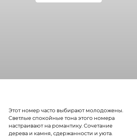
Этот номер часто выбирают молодожены.
Светлые спокойные тона этого номера
настраивают на романтику. Сочетание
дерева и камня, сдержанности и уюта.
Однако мы нашли место и для пикантной
нотки: расположили стильную ванну
у кровати.
ПЛОЩАДЬ: 34,6 М²
ПН-ПТ:
Оплата за гостей
ОТ 7000 ₽
свыше двух человек
1500 ₽ с каждого.
В стоимость
включен завтрак на 2
СБ-ВС:
персоны и уборка
ОТ 8000 ₽
номера.
Проживание