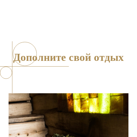
©
Загородный комплекс Вилла да Винчи, 2026
Воронежская обл., Семилукский р-н, с. Ендовище,
ул. Красноармейская, д. 90
ВИЛЛА ДА
СОБЫТИЯ
ВИНЧИ
Свадьбы
Проживание
Корпоративные мероприятия
Банный комплекс
Выпускные
Бассейн
Дни рождения
Ресторан
Детские праздники
Беседки
Детям
Конференции
Акции
Подарочный
сертификат
О нас
ПОМОЩЬ И РЕКВИЗИТЫ КОМПЛЕКСА
Реквизиты
Правила проживания
Политика конфиденциальности
Меры безопасности при бронировании