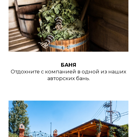
Эквайринг
Реестровый номер: С362024019179
Срок действия: до 27.10.2028
+7 (473) 300-37-87
info@villadavinci.ru